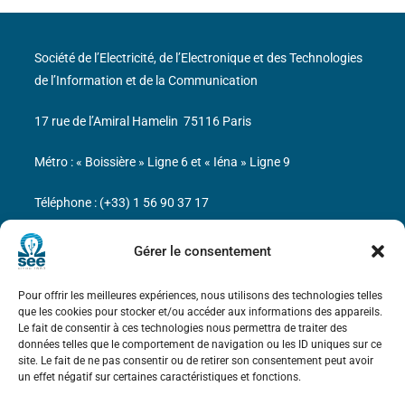
Société de l’Electricité, de l’Electronique et des Technologies
de l’Information et de la Communication
17 rue de l’Amiral Hamelin
75116 Paris
Métro : « Boissière » Ligne 6 et « Iéna » Ligne 9
Téléphone : (+33) 1 56 90 37 17
N° de SIREN : 785 393 232, Code APE : 9412Z TVA intra-
Gérer le consentement
communautaire : FR44 785 393 232
Pour offrir les meilleures expériences, nous utilisons des technologies telles
Bicentenaire des découvertes d’André-
que les cookies pour stocker et/ou accéder aux informations des appareils.
Marie Ampère
Le fait de consentir à ces technologies nous permettra de traiter des
données telles que le comportement de navigation ou les ID uniques sur ce
site. Le fait de ne pas consentir ou de retirer son consentement peut avoir
Mentions légales
un effet négatif sur certaines caractéristiques et fonctions.