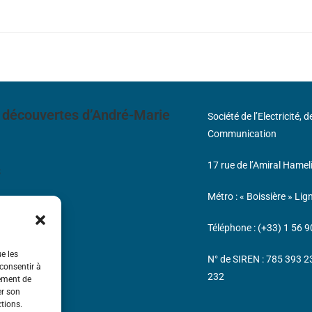
 découvertes d’André-Marie
Société de l’Electricité, 
Communication
17 rue de l’Amiral Hamel
s
Métro : « Boissière » Lig
Téléphone : (+33) 1 56 9
ue les
N° de SIREN : 785 393 
 consentir à
232
tement de
er son
ctions.