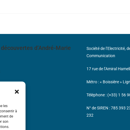
 découvertes d’André-Marie
Société de l’Electricité, 
Communication
17 rue de l’Amiral Hamel
s
Métro : « Boissière » Lig
Téléphone : (+33) 1 56 9
ue les
N° de SIREN : 785 393 
 consentir à
232
tement de
er son
ctions.