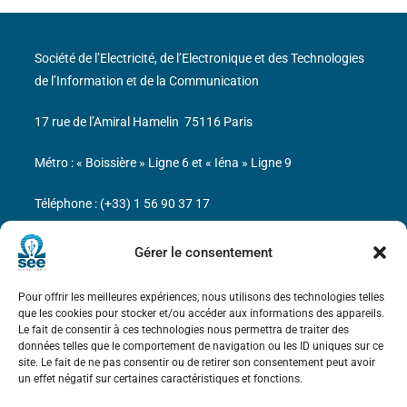
Société de l’Electricité, de l’Electronique et des Technologies
de l’Information et de la Communication
17 rue de l’Amiral Hamelin
75116 Paris
Métro : « Boissière » Ligne 6 et « Iéna » Ligne 9
Téléphone : (+33) 1 56 90 37 17
N° de SIREN : 785 393 232, Code APE : 9412Z TVA intra-
Gérer le consentement
communautaire : FR44 785 393 232
Pour offrir les meilleures expériences, nous utilisons des technologies telles
Bicentenaire des découvertes d’André-
que les cookies pour stocker et/ou accéder aux informations des appareils.
Marie Ampère
Le fait de consentir à ces technologies nous permettra de traiter des
données telles que le comportement de navigation ou les ID uniques sur ce
site. Le fait de ne pas consentir ou de retirer son consentement peut avoir
Mentions légales
un effet négatif sur certaines caractéristiques et fonctions.