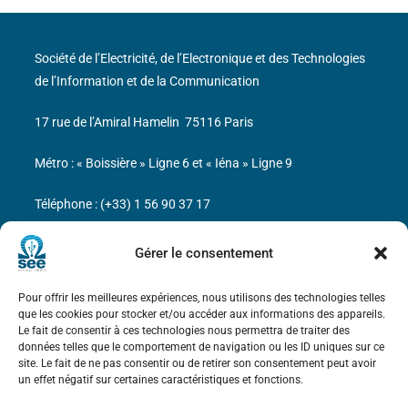
Société de l’Electricité, de l’Electronique et des Technologies
de l’Information et de la Communication
17 rue de l’Amiral Hamelin
75116 Paris
Métro : « Boissière » Ligne 6 et « Iéna » Ligne 9
Téléphone : (+33) 1 56 90 37 17
N° de SIREN : 785 393 232, Code APE : 9412Z TVA intra-
Gérer le consentement
communautaire : FR44 785 393 232
Pour offrir les meilleures expériences, nous utilisons des technologies telles
Bicentenaire des découvertes d’André-
que les cookies pour stocker et/ou accéder aux informations des appareils.
Marie Ampère
Le fait de consentir à ces technologies nous permettra de traiter des
données telles que le comportement de navigation ou les ID uniques sur ce
site. Le fait de ne pas consentir ou de retirer son consentement peut avoir
Mentions légales
un effet négatif sur certaines caractéristiques et fonctions.