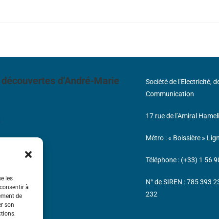
 découvertes d’André-Marie
Société de l’Electricité, 
Communication
17 rue de l’Amiral Hamel
s
Métro : « Boissière » Lig
Téléphone : (+33) 1 56 9
ue les
N° de SIREN : 785 393 
 consentir à
232
tement de
er son
ctions.