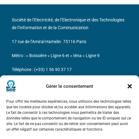
Société de l’Electricité, de l’Electronique et des Technologies
de l’Information et de la Communication
17 rue de l’Amiral Hamelin
75116 Paris
Métro : « Boissière » Ligne 6 et « Iéna » Ligne 9
Téléphone : (+33) 1 56 90 37 17
N° de SIREN : 785 393 232, Code APE : 9412Z TVA intra-
Gérer le consentement
communautaire : FR44 785 393 232
Pour offrir les meilleures expériences, nous utilisons des technologies telles
Bicentenaire des découvertes d’André-
que les cookies pour stocker et/ou accéder aux informations des appareils.
Marie Ampère
Le fait de consentir à ces technologies nous permettra de traiter des
données telles que le comportement de navigation ou les ID uniques sur ce
site. Le fait de ne pas consentir ou de retirer son consentement peut avoir
Mentions légales
un effet négatif sur certaines caractéristiques et fonctions.