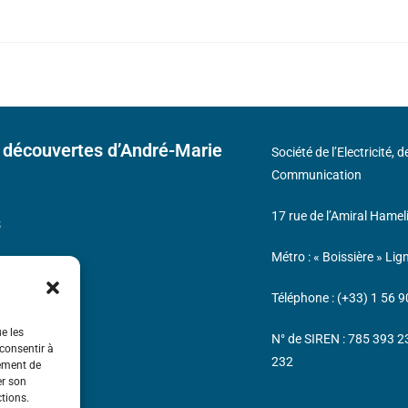
 découvertes d’André-Marie
Société de l’Electricité, 
Communication
17 rue de l’Amiral Hamel
s
Métro : « Boissière » Lig
Téléphone : (+33) 1 56 9
ue les
N° de SIREN : 785 393 
 consentir à
232
tement de
er son
ctions.