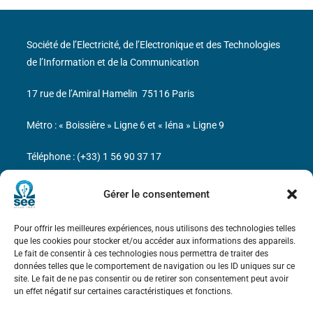
Société de l’Electricité, de l’Electronique et des Technologies
de l’Information et de la Communication
17 rue de l’Amiral Hamelin
75116 Paris
Métro : « Boissière » Ligne 6 et « Iéna » Ligne 9
Téléphone : (+33) 1 56 90 37 17
N° de SIREN : 785 393 232, Code APE : 9412Z TVA intra-
Gérer le consentement
communautaire : FR44 785 393 232
Pour offrir les meilleures expériences, nous utilisons des technologies telles
Bicentenaire des découvertes d’André-
que les cookies pour stocker et/ou accéder aux informations des appareils.
Marie Ampère
Le fait de consentir à ces technologies nous permettra de traiter des
données telles que le comportement de navigation ou les ID uniques sur ce
site. Le fait de ne pas consentir ou de retirer son consentement peut avoir
Mentions légales
un effet négatif sur certaines caractéristiques et fonctions.