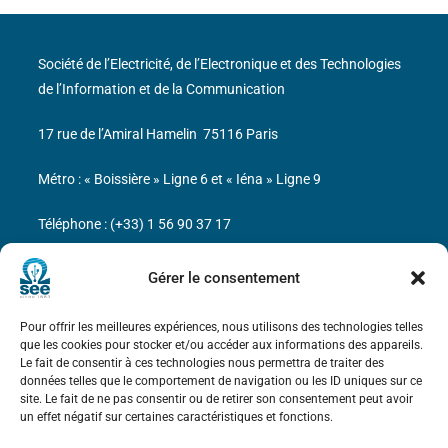
Société de l’Electricité, de l’Electronique et des Technologies
de l’Information et de la Communication
17 rue de l’Amiral Hamelin
75116 Paris
Métro : « Boissière » Ligne 6 et « Iéna » Ligne 9
Téléphone : (+33) 1 56 90 37 17
N° de SIREN : 785 393 232, Code APE : 9412Z TVA intra-
Gérer le consentement
communautaire : FR44 785 393 232
Pour offrir les meilleures expériences, nous utilisons des technologies telles
Bicentenaire des découvertes d’André-
que les cookies pour stocker et/ou accéder aux informations des appareils.
Marie Ampère
Le fait de consentir à ces technologies nous permettra de traiter des
données telles que le comportement de navigation ou les ID uniques sur ce
site. Le fait de ne pas consentir ou de retirer son consentement peut avoir
Mentions légales
un effet négatif sur certaines caractéristiques et fonctions.