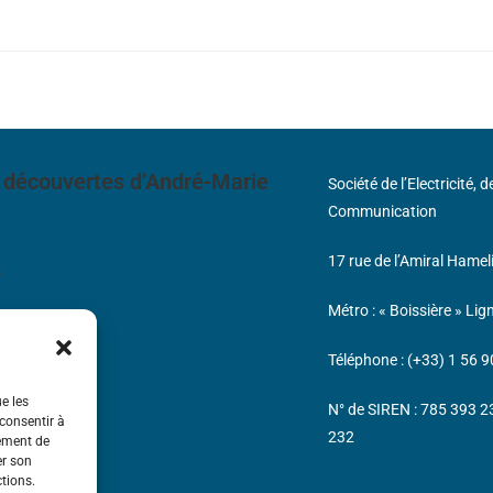
 découvertes d’André-Marie
Société de l’Electricité, 
Communication
17 rue de l’Amiral Hamel
s
Métro : « Boissière » Lig
Téléphone : (+33) 1 56 9
ue les
N° de SIREN : 785 393 
 consentir à
232
tement de
er son
ctions.