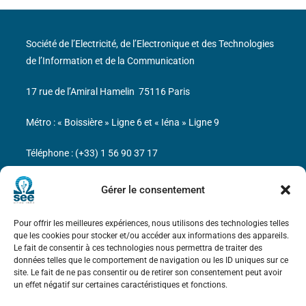
Société de l’Electricité, de l’Electronique et des Technologies
de l’Information et de la Communication
17 rue de l’Amiral Hamelin
75116 Paris
Métro : « Boissière » Ligne 6 et « Iéna » Ligne 9
Téléphone : (+33) 1 56 90 37 17
N° de SIREN : 785 393 232, Code APE : 9412Z TVA intra-
Gérer le consentement
communautaire : FR44 785 393 232
Pour offrir les meilleures expériences, nous utilisons des technologies telles
Bicentenaire des découvertes d’André-
que les cookies pour stocker et/ou accéder aux informations des appareils.
Marie Ampère
Le fait de consentir à ces technologies nous permettra de traiter des
données telles que le comportement de navigation ou les ID uniques sur ce
site. Le fait de ne pas consentir ou de retirer son consentement peut avoir
Mentions légales
un effet négatif sur certaines caractéristiques et fonctions.