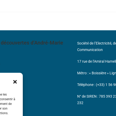
 découvertes d’André-Marie
Société de l’Electricité, 
Communication
17 rue de l’Amiral Hamel
s
Métro : « Boissière » Lig
Téléphone : (+33) 1 56 9
ue les
N° de SIREN : 785 393 
 consentir à
232
tement de
er son
ctions.