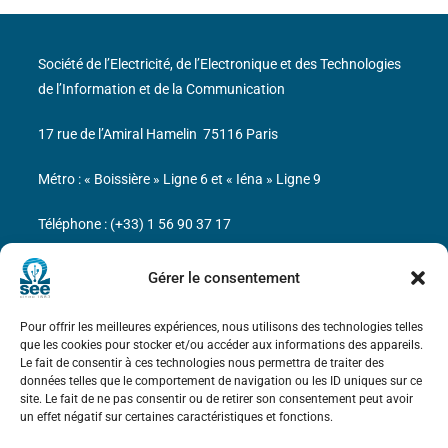
Société de l’Electricité, de l’Electronique et des Technologies
de l’Information et de la Communication
17 rue de l’Amiral Hamelin
75116 Paris
Métro : « Boissière » Ligne 6 et « Iéna » Ligne 9
Téléphone : (+33) 1 56 90 37 17
N° de SIREN : 785 393 232, Code APE : 9412Z TVA intra-
Gérer le consentement
communautaire : FR44 785 393 232
Pour offrir les meilleures expériences, nous utilisons des technologies telles
Bicentenaire des découvertes d’André-
que les cookies pour stocker et/ou accéder aux informations des appareils.
Marie Ampère
Le fait de consentir à ces technologies nous permettra de traiter des
données telles que le comportement de navigation ou les ID uniques sur ce
site. Le fait de ne pas consentir ou de retirer son consentement peut avoir
Mentions légales
un effet négatif sur certaines caractéristiques et fonctions.