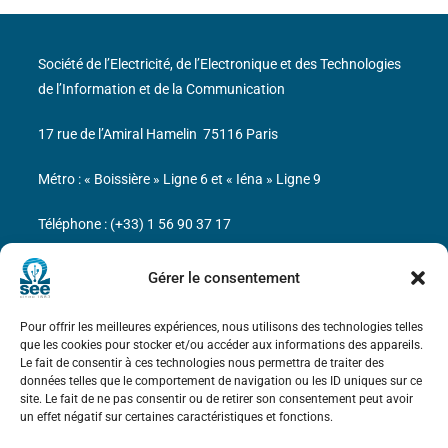
Société de l’Electricité, de l’Electronique et des Technologies
de l’Information et de la Communication
17 rue de l’Amiral Hamelin
75116 Paris
Métro : « Boissière » Ligne 6 et « Iéna » Ligne 9
Téléphone : (+33) 1 56 90 37 17
N° de SIREN : 785 393 232, Code APE : 9412Z TVA intra-
Gérer le consentement
communautaire : FR44 785 393 232
Pour offrir les meilleures expériences, nous utilisons des technologies telles
Bicentenaire des découvertes d’André-
que les cookies pour stocker et/ou accéder aux informations des appareils.
Marie Ampère
Le fait de consentir à ces technologies nous permettra de traiter des
données telles que le comportement de navigation ou les ID uniques sur ce
site. Le fait de ne pas consentir ou de retirer son consentement peut avoir
Mentions légales
un effet négatif sur certaines caractéristiques et fonctions.