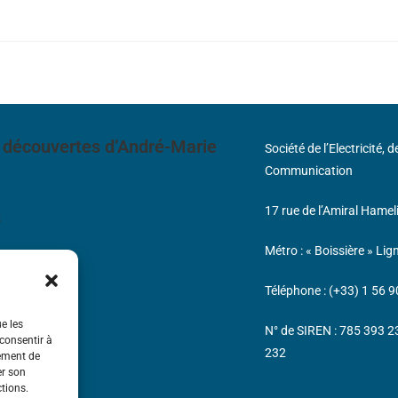
 découvertes d’André-Marie
Société de l’Electricité, 
Communication
17 rue de l’Amiral Hamel
s
Métro : « Boissière » Lig
Téléphone : (+33) 1 56 9
ue les
N° de SIREN : 785 393 
 consentir à
232
tement de
er son
ctions.