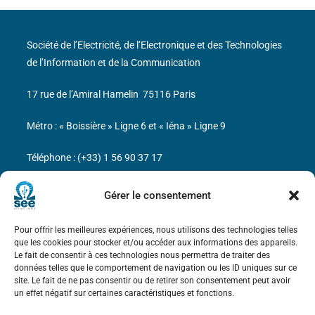
Société de l’Electricité, de l’Electronique et des Technologies
de l’Information et de la Communication
17 rue de l’Amiral Hamelin
75116 Paris
Métro : « Boissière » Ligne 6 et « Iéna » Ligne 9
Téléphone : (+33) 1 56 90 37 17
N° de SIREN : 785 393 232, Code APE : 9412Z TVA intra-
Gérer le consentement
communautaire : FR44 785 393 232
Pour offrir les meilleures expériences, nous utilisons des technologies telles
Bicentenaire des découvertes d’André-
que les cookies pour stocker et/ou accéder aux informations des appareils.
Marie Ampère
Le fait de consentir à ces technologies nous permettra de traiter des
données telles que le comportement de navigation ou les ID uniques sur ce
site. Le fait de ne pas consentir ou de retirer son consentement peut avoir
Mentions légales
un effet négatif sur certaines caractéristiques et fonctions.