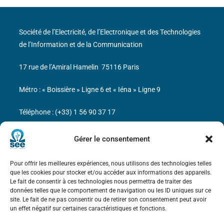
Société de l’Electricité, de l’Electronique et des Technologies
de l’Information et de la Communication
17 rue de l’Amiral Hamelin
75116 Paris
Métro : « Boissière » Ligne 6 et « Iéna » Ligne 9
Téléphone : (+33) 1 56 90 37 17
N° de SIREN : 785 393 232, Code APE : 9412Z TVA intra-
Gérer le consentement
communautaire : FR44 785 393 232
Pour offrir les meilleures expériences, nous utilisons des technologies telles
Bicentenaire des découvertes d’André-
que les cookies pour stocker et/ou accéder aux informations des appareils.
Marie Ampère
Le fait de consentir à ces technologies nous permettra de traiter des
données telles que le comportement de navigation ou les ID uniques sur ce
site. Le fait de ne pas consentir ou de retirer son consentement peut avoir
Mentions légales
un effet négatif sur certaines caractéristiques et fonctions.