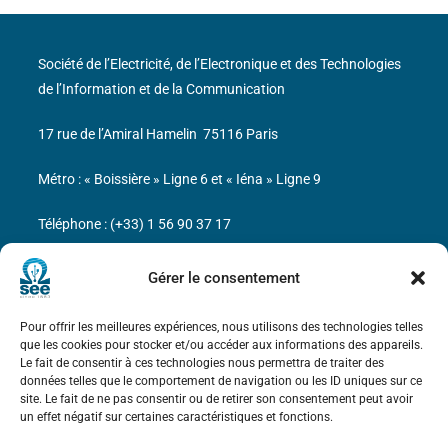
Société de l’Electricité, de l’Electronique et des Technologies
de l’Information et de la Communication
17 rue de l’Amiral Hamelin
75116 Paris
Métro : « Boissière » Ligne 6 et « Iéna » Ligne 9
Téléphone : (+33) 1 56 90 37 17
N° de SIREN : 785 393 232, Code APE : 9412Z TVA intra-
Gérer le consentement
communautaire : FR44 785 393 232
Pour offrir les meilleures expériences, nous utilisons des technologies telles
Bicentenaire des découvertes d’André-
que les cookies pour stocker et/ou accéder aux informations des appareils.
Marie Ampère
Le fait de consentir à ces technologies nous permettra de traiter des
données telles que le comportement de navigation ou les ID uniques sur ce
site. Le fait de ne pas consentir ou de retirer son consentement peut avoir
Mentions légales
un effet négatif sur certaines caractéristiques et fonctions.