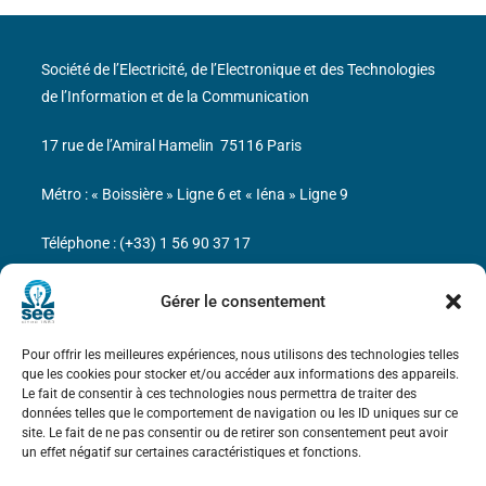
Société de l’Electricité, de l’Electronique et des Technologies
de l’Information et de la Communication
17 rue de l’Amiral Hamelin
75116 Paris
Métro : « Boissière » Ligne 6 et « Iéna » Ligne 9
Téléphone : (+33) 1 56 90 37 17
N° de SIREN : 785 393 232, Code APE : 9412Z TVA intra-
Gérer le consentement
communautaire : FR44 785 393 232
Pour offrir les meilleures expériences, nous utilisons des technologies telles
Bicentenaire des découvertes d’André-
que les cookies pour stocker et/ou accéder aux informations des appareils.
Marie Ampère
Le fait de consentir à ces technologies nous permettra de traiter des
données telles que le comportement de navigation ou les ID uniques sur ce
site. Le fait de ne pas consentir ou de retirer son consentement peut avoir
Mentions légales
un effet négatif sur certaines caractéristiques et fonctions.