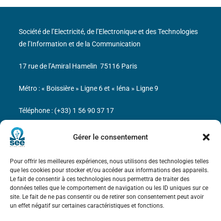
Société de l’Electricité, de l’Electronique et des Technologies
de l’Information et de la Communication
17 rue de l’Amiral Hamelin
75116 Paris
Métro : « Boissière » Ligne 6 et « Iéna » Ligne 9
Téléphone : (+33) 1 56 90 37 17
N° de SIREN : 785 393 232, Code APE : 9412Z TVA intra-
Gérer le consentement
communautaire : FR44 785 393 232
Pour offrir les meilleures expériences, nous utilisons des technologies telles
Bicentenaire des découvertes d’André-
que les cookies pour stocker et/ou accéder aux informations des appareils.
Marie Ampère
Le fait de consentir à ces technologies nous permettra de traiter des
données telles que le comportement de navigation ou les ID uniques sur ce
site. Le fait de ne pas consentir ou de retirer son consentement peut avoir
Mentions légales
un effet négatif sur certaines caractéristiques et fonctions.