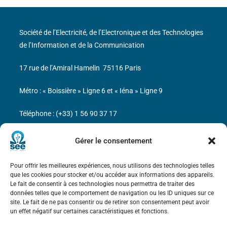
Société de l’Electricité, de l’Electronique et des Technologies
de l’Information et de la Communication
17 rue de l’Amiral Hamelin
75116 Paris
Métro : « Boissière » Ligne 6 et « Iéna » Ligne 9
Téléphone : (+33) 1 56 90 37 17
N° de SIREN : 785 393 232, Code APE : 9412Z TVA intra-
Gérer le consentement
communautaire : FR44 785 393 232
Pour offrir les meilleures expériences, nous utilisons des technologies telles
Bicentenaire des découvertes d’André-
que les cookies pour stocker et/ou accéder aux informations des appareils.
Marie Ampère
Le fait de consentir à ces technologies nous permettra de traiter des
données telles que le comportement de navigation ou les ID uniques sur ce
site. Le fait de ne pas consentir ou de retirer son consentement peut avoir
Mentions légales
un effet négatif sur certaines caractéristiques et fonctions.