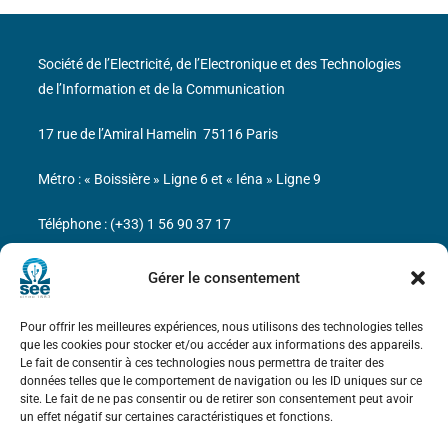
Société de l’Electricité, de l’Electronique et des Technologies
de l’Information et de la Communication
17 rue de l’Amiral Hamelin
75116 Paris
Métro : « Boissière » Ligne 6 et « Iéna » Ligne 9
Téléphone : (+33) 1 56 90 37 17
N° de SIREN : 785 393 232, Code APE : 9412Z TVA intra-
Gérer le consentement
communautaire : FR44 785 393 232
Pour offrir les meilleures expériences, nous utilisons des technologies telles
Bicentenaire des découvertes d’André-
que les cookies pour stocker et/ou accéder aux informations des appareils.
Marie Ampère
Le fait de consentir à ces technologies nous permettra de traiter des
données telles que le comportement de navigation ou les ID uniques sur ce
site. Le fait de ne pas consentir ou de retirer son consentement peut avoir
Mentions légales
un effet négatif sur certaines caractéristiques et fonctions.