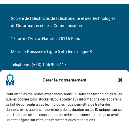
Société de l’Electricité, de l’Electronique et des Technologies
de l’Information et de la Communication
17 rue de l’Amiral Hamelin
75116 Paris
Métro : « Boissière » Ligne 6 et « Iéna » Ligne 9
Téléphone : (+33) 1 56 90 37 17
N° de SIREN : 785 393 232, Code APE : 9412Z TVA intra-
Gérer le consentement
communautaire : FR44 785 393 232
Pour offrir les meilleures expériences, nous utilisons des technologies telles
Bicentenaire des découvertes d’André-
que les cookies pour stocker et/ou accéder aux informations des appareils.
Marie Ampère
Le fait de consentir à ces technologies nous permettra de traiter des
données telles que le comportement de navigation ou les ID uniques sur ce
site. Le fait de ne pas consentir ou de retirer son consentement peut avoir
Mentions légales
un effet négatif sur certaines caractéristiques et fonctions.