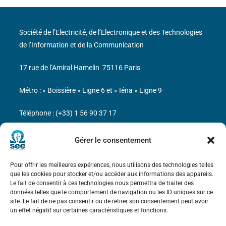
Société de l’Electricité, de l’Electronique et des Technologies
de l’Information et de la Communication
17 rue de l’Amiral Hamelin
75116 Paris
Métro : « Boissière » Ligne 6 et « Iéna » Ligne 9
Téléphone : (+33) 1 56 90 37 17
N° de SIREN : 785 393 232, Code APE : 9412Z TVA intra-
Gérer le consentement
communautaire : FR44 785 393 232
Pour offrir les meilleures expériences, nous utilisons des technologies telles
Bicentenaire des découvertes d’André-
que les cookies pour stocker et/ou accéder aux informations des appareils.
Marie Ampère
Le fait de consentir à ces technologies nous permettra de traiter des
données telles que le comportement de navigation ou les ID uniques sur ce
site. Le fait de ne pas consentir ou de retirer son consentement peut avoir
Mentions légales
un effet négatif sur certaines caractéristiques et fonctions.