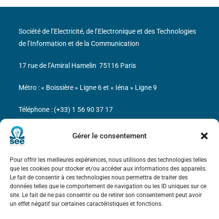
Société de l’Electricité, de l’Electronique et des Technologies
de l’Information et de la Communication
17 rue de l’Amiral Hamelin
75116 Paris
Métro : « Boissière » Ligne 6 et « Iéna » Ligne 9
Téléphone : (+33) 1 56 90 37 17
N° de SIREN : 785 393 232, Code APE : 9412Z TVA intra-
Gérer le consentement
communautaire : FR44 785 393 232
Pour offrir les meilleures expériences, nous utilisons des technologies telles
Bicentenaire des découvertes d’André-
que les cookies pour stocker et/ou accéder aux informations des appareils.
Marie Ampère
Le fait de consentir à ces technologies nous permettra de traiter des
données telles que le comportement de navigation ou les ID uniques sur ce
site. Le fait de ne pas consentir ou de retirer son consentement peut avoir
Mentions légales
un effet négatif sur certaines caractéristiques et fonctions.