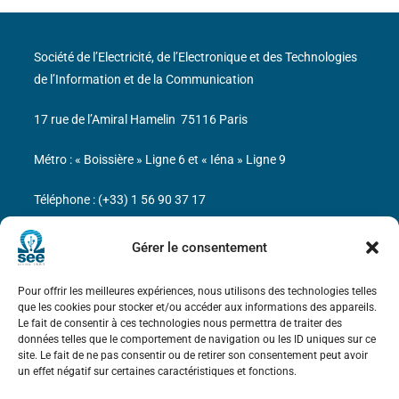
Société de l’Electricité, de l’Electronique et des Technologies
de l’Information et de la Communication
17 rue de l’Amiral Hamelin
75116 Paris
Métro : « Boissière » Ligne 6 et « Iéna » Ligne 9
Téléphone : (+33) 1 56 90 37 17
N° de SIREN : 785 393 232, Code APE : 9412Z TVA intra-
Gérer le consentement
communautaire : FR44 785 393 232
Pour offrir les meilleures expériences, nous utilisons des technologies telles
Bicentenaire des découvertes d’André-
que les cookies pour stocker et/ou accéder aux informations des appareils.
Marie Ampère
Le fait de consentir à ces technologies nous permettra de traiter des
données telles que le comportement de navigation ou les ID uniques sur ce
site. Le fait de ne pas consentir ou de retirer son consentement peut avoir
Mentions légales
un effet négatif sur certaines caractéristiques et fonctions.