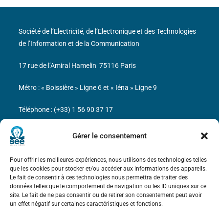
Société de l’Electricité, de l’Electronique et des Technologies
de l’Information et de la Communication
17 rue de l’Amiral Hamelin
75116 Paris
Métro : « Boissière » Ligne 6 et « Iéna » Ligne 9
Téléphone : (+33) 1 56 90 37 17
N° de SIREN : 785 393 232, Code APE : 9412Z TVA intra-
Gérer le consentement
communautaire : FR44 785 393 232
Pour offrir les meilleures expériences, nous utilisons des technologies telles
Bicentenaire des découvertes d’André-
que les cookies pour stocker et/ou accéder aux informations des appareils.
Marie Ampère
Le fait de consentir à ces technologies nous permettra de traiter des
données telles que le comportement de navigation ou les ID uniques sur ce
site. Le fait de ne pas consentir ou de retirer son consentement peut avoir
Mentions légales
un effet négatif sur certaines caractéristiques et fonctions.