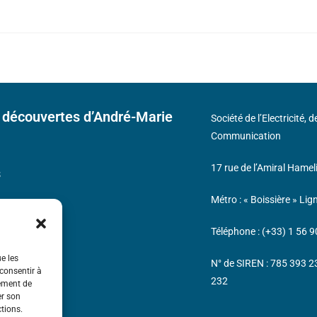
 découvertes d’André-Marie
Société de l’Electricité, 
Communication
17 rue de l’Amiral Hamel
s
Métro : « Boissière » Lig
Téléphone : (+33) 1 56 9
ue les
N° de SIREN : 785 393 
 consentir à
232
tement de
er son
ctions.