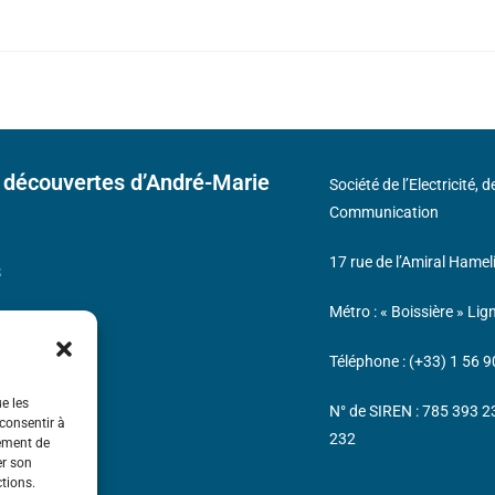
 découvertes d’André-Marie
Société de l’Electricité, 
Communication
17 rue de l’Amiral Hamel
s
Métro : « Boissière » Lig
Téléphone : (+33) 1 56 9
ue les
N° de SIREN : 785 393 
 consentir à
232
tement de
er son
ctions.