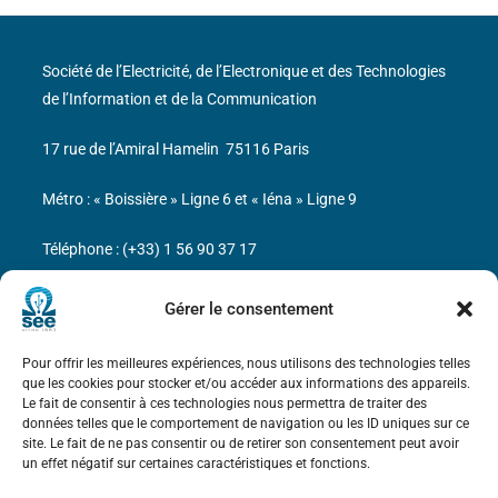
Société de l’Electricité, de l’Electronique et des Technologies
de l’Information et de la Communication
17 rue de l’Amiral Hamelin
75116 Paris
Métro : « Boissière » Ligne 6 et « Iéna » Ligne 9
Téléphone : (+33) 1 56 90 37 17
N° de SIREN : 785 393 232, Code APE : 9412Z TVA intra-
Gérer le consentement
communautaire : FR44 785 393 232
Pour offrir les meilleures expériences, nous utilisons des technologies telles
Bicentenaire des découvertes d’André-
que les cookies pour stocker et/ou accéder aux informations des appareils.
Marie Ampère
Le fait de consentir à ces technologies nous permettra de traiter des
données telles que le comportement de navigation ou les ID uniques sur ce
site. Le fait de ne pas consentir ou de retirer son consentement peut avoir
Mentions légales
un effet négatif sur certaines caractéristiques et fonctions.