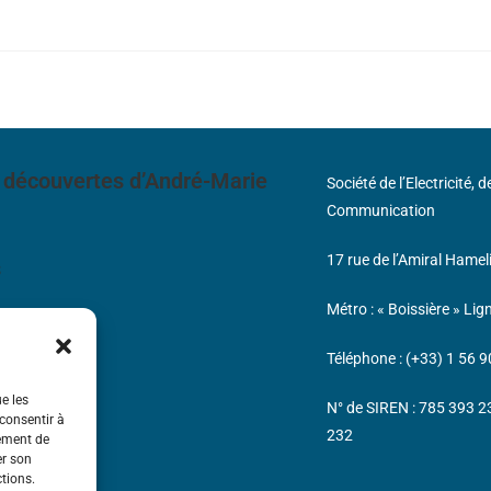
 découvertes d’André-Marie
Société de l’Electricité, 
Communication
17 rue de l’Amiral Hamel
s
Métro : « Boissière » Lig
Téléphone : (+33) 1 56 9
ue les
N° de SIREN : 785 393 
 consentir à
232
tement de
er son
ctions.