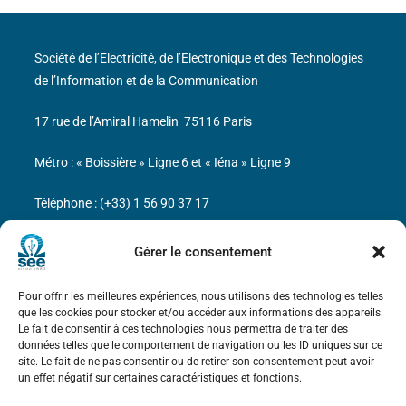
Société de l’Electricité, de l’Electronique et des Technologies
de l’Information et de la Communication
17 rue de l’Amiral Hamelin
75116 Paris
Métro : « Boissière » Ligne 6 et « Iéna » Ligne 9
Téléphone : (+33) 1 56 90 37 17
N° de SIREN : 785 393 232, Code APE : 9412Z TVA intra-
Gérer le consentement
communautaire : FR44 785 393 232
Pour offrir les meilleures expériences, nous utilisons des technologies telles
Bicentenaire des découvertes d’André-
que les cookies pour stocker et/ou accéder aux informations des appareils.
Marie Ampère
Le fait de consentir à ces technologies nous permettra de traiter des
données telles que le comportement de navigation ou les ID uniques sur ce
site. Le fait de ne pas consentir ou de retirer son consentement peut avoir
Mentions légales
un effet négatif sur certaines caractéristiques et fonctions.