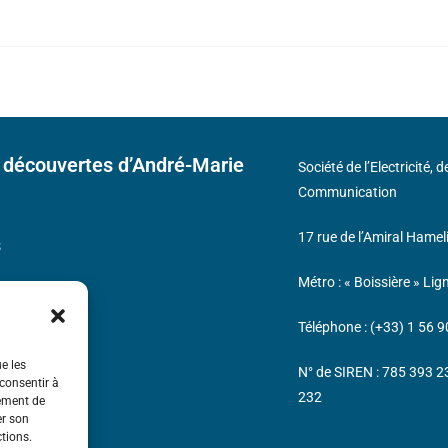
 découvertes d’André-Marie
Société de l’Electricité, 
Communication
17 rue de l’Amiral Hamel
s
Métro : « Boissière » Lig
Téléphone : (+33) 1 56 9
ue les
N° de SIREN : 785 393 
 consentir à
232
tement de
er son
ctions.