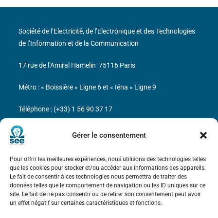
Société de l’Electricité, de l’Electronique et des Technologies
de l’Information et de la Communication
17 rue de l’Amiral Hamelin
75116 Paris
Métro : « Boissière » Ligne 6 et « Iéna » Ligne 9
Téléphone : (+33) 1 56 90 37 17
N° de SIREN : 785 393 232, Code APE : 9412Z TVA intra-
Gérer le consentement
communautaire : FR44 785 393 232
Pour offrir les meilleures expériences, nous utilisons des technologies telles
Bicentenaire des découvertes d’André-
que les cookies pour stocker et/ou accéder aux informations des appareils.
Marie Ampère
Le fait de consentir à ces technologies nous permettra de traiter des
données telles que le comportement de navigation ou les ID uniques sur ce
site. Le fait de ne pas consentir ou de retirer son consentement peut avoir
Mentions légales
un effet négatif sur certaines caractéristiques et fonctions.