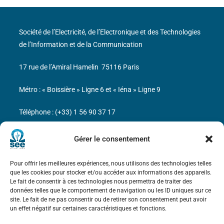
Société de l’Electricité, de l’Electronique et des Technologies
de l’Information et de la Communication
17 rue de l’Amiral Hamelin
75116 Paris
Métro : « Boissière » Ligne 6 et « Iéna » Ligne 9
Téléphone : (+33) 1 56 90 37 17
N° de SIREN : 785 393 232, Code APE : 9412Z TVA intra-
Gérer le consentement
communautaire : FR44 785 393 232
Pour offrir les meilleures expériences, nous utilisons des technologies telles
Bicentenaire des découvertes d’André-
que les cookies pour stocker et/ou accéder aux informations des appareils.
Marie Ampère
Le fait de consentir à ces technologies nous permettra de traiter des
données telles que le comportement de navigation ou les ID uniques sur ce
site. Le fait de ne pas consentir ou de retirer son consentement peut avoir
Mentions légales
un effet négatif sur certaines caractéristiques et fonctions.