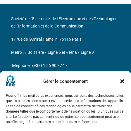
Société de l’Electricité, de l’Electronique et des Technologies
de l’Information et de la Communication
17 rue de l’Amiral Hamelin
75116 Paris
Métro : « Boissière » Ligne 6 et « Iéna » Ligne 9
Téléphone : (+33) 1 56 90 37 17
N° de SIREN : 785 393 232, Code APE : 9412Z TVA intra-
Gérer le consentement
communautaire : FR44 785 393 232
Pour offrir les meilleures expériences, nous utilisons des technologies telles
Bicentenaire des découvertes d’André-
que les cookies pour stocker et/ou accéder aux informations des appareils.
Marie Ampère
Le fait de consentir à ces technologies nous permettra de traiter des
données telles que le comportement de navigation ou les ID uniques sur ce
site. Le fait de ne pas consentir ou de retirer son consentement peut avoir
Mentions légales
un effet négatif sur certaines caractéristiques et fonctions.