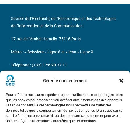
Société de l’Electricité, de l’Electronique et des Technologies
de l’Information et de la Communication
17 rue de l’Amiral Hamelin
75116 Paris
Métro : « Boissière » Ligne 6 et « Iéna » Ligne 9
Téléphone : (+33) 1 56 90 37 17
N° de SIREN : 785 393 232, Code APE : 9412Z TVA intra-
Gérer le consentement
communautaire : FR44 785 393 232
Pour offrir les meilleures expériences, nous utilisons des technologies telles
Bicentenaire des découvertes d’André-
que les cookies pour stocker et/ou accéder aux informations des appareils.
Marie Ampère
Le fait de consentir à ces technologies nous permettra de traiter des
données telles que le comportement de navigation ou les ID uniques sur ce
site. Le fait de ne pas consentir ou de retirer son consentement peut avoir
Mentions légales
un effet négatif sur certaines caractéristiques et fonctions.