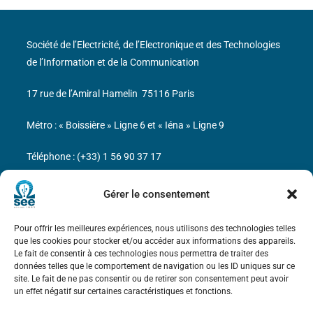
Société de l’Electricité, de l’Electronique et des Technologies
de l’Information et de la Communication
17 rue de l’Amiral Hamelin
75116 Paris
Métro : « Boissière » Ligne 6 et « Iéna » Ligne 9
Téléphone : (+33) 1 56 90 37 17
N° de SIREN : 785 393 232, Code APE : 9412Z TVA intra-
Gérer le consentement
communautaire : FR44 785 393 232
Pour offrir les meilleures expériences, nous utilisons des technologies telles
Bicentenaire des découvertes d’André-
que les cookies pour stocker et/ou accéder aux informations des appareils.
Marie Ampère
Le fait de consentir à ces technologies nous permettra de traiter des
données telles que le comportement de navigation ou les ID uniques sur ce
site. Le fait de ne pas consentir ou de retirer son consentement peut avoir
Mentions légales
un effet négatif sur certaines caractéristiques et fonctions.