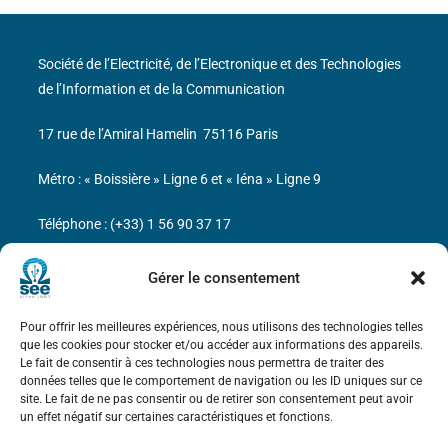
Société de l’Electricité, de l’Electronique et des Technologies
de l’Information et de la Communication
17 rue de l’Amiral Hamelin
75116 Paris
Métro : « Boissière » Ligne 6 et « Iéna » Ligne 9
Téléphone : (+33) 1 56 90 37 17
N° de SIREN : 785 393 232, Code APE : 9412Z TVA intra-
Gérer le consentement
communautaire : FR44 785 393 232
Pour offrir les meilleures expériences, nous utilisons des technologies telles
Bicentenaire des découvertes d’André-
que les cookies pour stocker et/ou accéder aux informations des appareils.
Marie Ampère
Le fait de consentir à ces technologies nous permettra de traiter des
données telles que le comportement de navigation ou les ID uniques sur ce
site. Le fait de ne pas consentir ou de retirer son consentement peut avoir
Mentions légales
un effet négatif sur certaines caractéristiques et fonctions.