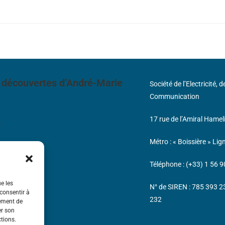
 découvertes d’André-Marie
Société de l’Electricité, 
Communication
17 rue de l’Amiral Hamel
s
Métro : « Boissière » Lig
Téléphone : (+33) 1 56 9
ue les
N° de SIREN : 785 393 
 consentir à
232
tement de
er son
ctions.