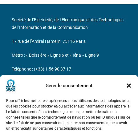
Société de l’Electricité, de l’Electronique et des Technologies
de l’Information et de la Communication
17 rue de l’Amiral Hamelin
75116 Paris
Métro : « Boissière » Ligne 6 et « Iéna » Ligne 9
Téléphone : (+33) 1 56 90 37 17
N° de SIREN : 785 393 232, Code APE : 9412Z TVA intra-
Gérer le consentement
communautaire : FR44 785 393 232
Pour offrir les meilleures expériences, nous utilisons des technologies telles
Bicentenaire des découvertes d’André-
que les cookies pour stocker et/ou accéder aux informations des appareils.
Marie Ampère
Le fait de consentir à ces technologies nous permettra de traiter des
données telles que le comportement de navigation ou les ID uniques sur ce
site. Le fait de ne pas consentir ou de retirer son consentement peut avoir
Mentions légales
un effet négatif sur certaines caractéristiques et fonctions.