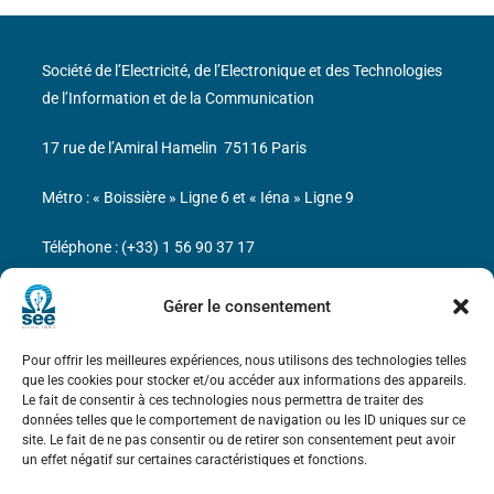
Société de l’Electricité, de l’Electronique et des Technologies
de l’Information et de la Communication
17 rue de l’Amiral Hamelin
75116 Paris
Métro : « Boissière » Ligne 6 et « Iéna » Ligne 9
Téléphone : (+33) 1 56 90 37 17
N° de SIREN : 785 393 232, Code APE : 9412Z TVA intra-
Gérer le consentement
communautaire : FR44 785 393 232
Pour offrir les meilleures expériences, nous utilisons des technologies telles
Bicentenaire des découvertes d’André-
que les cookies pour stocker et/ou accéder aux informations des appareils.
Marie Ampère
Le fait de consentir à ces technologies nous permettra de traiter des
données telles que le comportement de navigation ou les ID uniques sur ce
site. Le fait de ne pas consentir ou de retirer son consentement peut avoir
Mentions légales
un effet négatif sur certaines caractéristiques et fonctions.