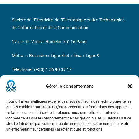
Société de l’Electricité, de l’Electronique et des Technologies
de l’Information et de la Communication
17 rue de l’Amiral Hamelin
75116 Paris
Métro : « Boissière » Ligne 6 et « Iéna » Ligne 9
Téléphone : (+33) 1 56 90 37 17
N° de SIREN : 785 393 232, Code APE : 9412Z TVA intra-
Gérer le consentement
communautaire : FR44 785 393 232
Pour offrir les meilleures expériences, nous utilisons des technologies telles
Bicentenaire des découvertes d’André-
que les cookies pour stocker et/ou accéder aux informations des appareils.
Marie Ampère
Le fait de consentir à ces technologies nous permettra de traiter des
données telles que le comportement de navigation ou les ID uniques sur ce
site. Le fait de ne pas consentir ou de retirer son consentement peut avoir
Mentions légales
un effet négatif sur certaines caractéristiques et fonctions.