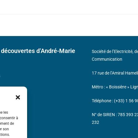
 découvertes d’André-Marie
Société de l’Electricité, 
Communication
17 rue de l’Amiral Hamel
s
Métro : « Boissière » Lig
Téléphone : (+33) 1 56 9
ue les
N° de SIREN : 785 393 
 consentir à
232
tement de
er son
ctions.