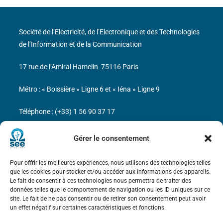
Société de l’Electricité, de l’Electronique et des Technologies
de l’Information et de la Communication
17 rue de l’Amiral Hamelin
75116 Paris
Métro : « Boissière » Ligne 6 et « Iéna » Ligne 9
Téléphone : (+33) 1 56 90 37 17
N° de SIREN : 785 393 232, Code APE : 9412Z TVA intra-
Gérer le consentement
communautaire : FR44 785 393 232
Pour offrir les meilleures expériences, nous utilisons des technologies telles
Bicentenaire des découvertes d’André-
que les cookies pour stocker et/ou accéder aux informations des appareils.
Marie Ampère
Le fait de consentir à ces technologies nous permettra de traiter des
données telles que le comportement de navigation ou les ID uniques sur ce
site. Le fait de ne pas consentir ou de retirer son consentement peut avoir
Mentions légales
un effet négatif sur certaines caractéristiques et fonctions.