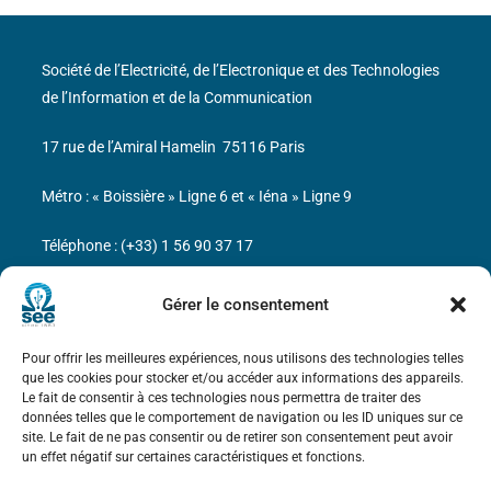
Société de l’Electricité, de l’Electronique et des Technologies
de l’Information et de la Communication
17 rue de l’Amiral Hamelin
75116 Paris
Métro : « Boissière » Ligne 6 et « Iéna » Ligne 9
Téléphone : (+33) 1 56 90 37 17
N° de SIREN : 785 393 232, Code APE : 9412Z TVA intra-
Gérer le consentement
communautaire : FR44 785 393 232
Pour offrir les meilleures expériences, nous utilisons des technologies telles
Bicentenaire des découvertes d’André-
que les cookies pour stocker et/ou accéder aux informations des appareils.
Marie Ampère
Le fait de consentir à ces technologies nous permettra de traiter des
données telles que le comportement de navigation ou les ID uniques sur ce
site. Le fait de ne pas consentir ou de retirer son consentement peut avoir
Mentions légales
un effet négatif sur certaines caractéristiques et fonctions.