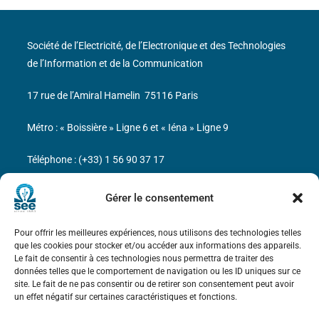
Société de l’Electricité, de l’Electronique et des Technologies
de l’Information et de la Communication
17 rue de l’Amiral Hamelin
75116 Paris
Métro : « Boissière » Ligne 6 et « Iéna » Ligne 9
Téléphone : (+33) 1 56 90 37 17
N° de SIREN : 785 393 232, Code APE : 9412Z TVA intra-
Gérer le consentement
communautaire : FR44 785 393 232
Pour offrir les meilleures expériences, nous utilisons des technologies telles
Bicentenaire des découvertes d’André-
que les cookies pour stocker et/ou accéder aux informations des appareils.
Marie Ampère
Le fait de consentir à ces technologies nous permettra de traiter des
données telles que le comportement de navigation ou les ID uniques sur ce
site. Le fait de ne pas consentir ou de retirer son consentement peut avoir
Mentions légales
un effet négatif sur certaines caractéristiques et fonctions.