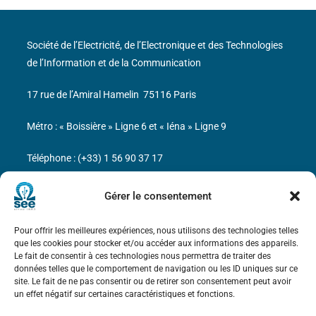
Société de l’Electricité, de l’Electronique et des Technologies
de l’Information et de la Communication
17 rue de l’Amiral Hamelin
75116 Paris
Métro : « Boissière » Ligne 6 et « Iéna » Ligne 9
Téléphone : (+33) 1 56 90 37 17
N° de SIREN : 785 393 232, Code APE : 9412Z TVA intra-
Gérer le consentement
communautaire : FR44 785 393 232
Pour offrir les meilleures expériences, nous utilisons des technologies telles
Bicentenaire des découvertes d’André-
que les cookies pour stocker et/ou accéder aux informations des appareils.
Marie Ampère
Le fait de consentir à ces technologies nous permettra de traiter des
données telles que le comportement de navigation ou les ID uniques sur ce
site. Le fait de ne pas consentir ou de retirer son consentement peut avoir
Mentions légales
un effet négatif sur certaines caractéristiques et fonctions.