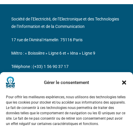
Société de l’Electricité, de l’Electronique et des Technologies
de l’Information et de la Communication
17 rue de l’Amiral Hamelin
75116 Paris
Métro : « Boissière » Ligne 6 et « Iéna » Ligne 9
Téléphone : (+33) 1 56 90 37 17
N° de SIREN : 785 393 232, Code APE : 9412Z TVA intra-
Gérer le consentement
communautaire : FR44 785 393 232
Pour offrir les meilleures expériences, nous utilisons des technologies telles
Bicentenaire des découvertes d’André-
que les cookies pour stocker et/ou accéder aux informations des appareils.
Marie Ampère
Le fait de consentir à ces technologies nous permettra de traiter des
données telles que le comportement de navigation ou les ID uniques sur ce
site. Le fait de ne pas consentir ou de retirer son consentement peut avoir
Mentions légales
un effet négatif sur certaines caractéristiques et fonctions.